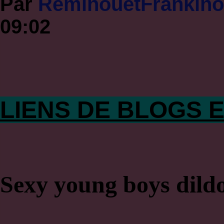
Par
RéminouetFrankin
09:02
LIENS DE BLOGS E
Sexy young boys dild