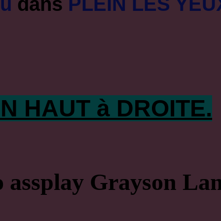
ou
dans
PLEIN LES YEU
N HAUT à DROITE.
o assplay Grayson La