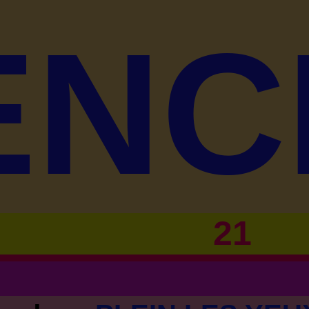
ENC
21