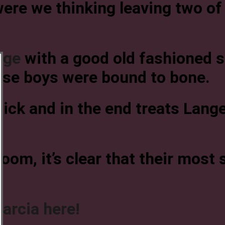
ere we thinking leaving two of
nge
with a good old fashioned s
hese boys were bound to bone.
tick and in the end treats Lange
room, it’s clear that their most
arcia here!