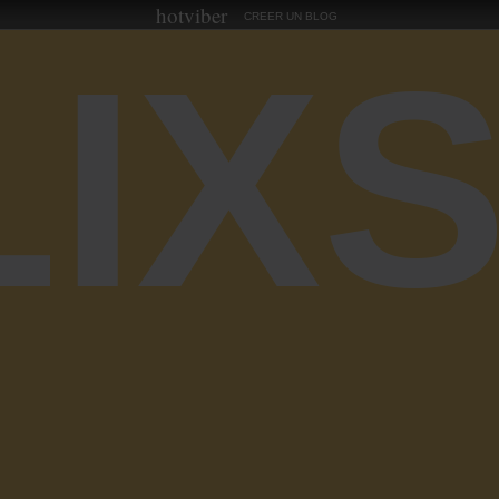
hotviber
CREER UN BLOG
LIX