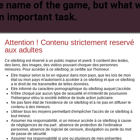
e name of the game, but what w
an important task.
or
Aiden Garcia
and
Grayson La
Attention ! Contenu strictement reservé
f our fantastic fuckables and t
aux adultes
Ce site/blog est réservé à un public majeur et averti. Il contient des textes,
dies with his deep drilling dips
des liens, des images, des vidéos pouvant choquer des personnes
mineures. Pour accéder à ce site/blog, je certifie sur l'honneur :
Etre majeur selon la loi en vigueur dans mon pays, que les lois de mon
état ou mon pays m'autorisent à accéder à ce site/blog et que ce site/blog
a le droit de me transmettre de telles données.
Etre informé du caractère pornographique du site/blog auquel j'accède.
N'être choqué par aucun type de sexualité et m'interdit de poursuivre
iting distractions in the store 
l'hébergeur et/ou la société éditrice de toute action judiciaire.
Ne pas faire état de l'existence de ce site/blog et à ne pas en diffuser le
contenu à des mineurs.
Utiliser tous les moyens permettant d'empêcher l'accès de ce site/blog à
tout mineur.
Assumer ma responsabilité, si un mineur accède à ce site/blog à cause
de négligences de ma part : absence de protection de l'ordinateur
play Grayson Lange and Aiden G
personnel, absence de logiciel de censure, divulgation ou perte du mot
de passe de sécurité.
Assumer ma responsabilité si une ou plusieurs de mes présentes