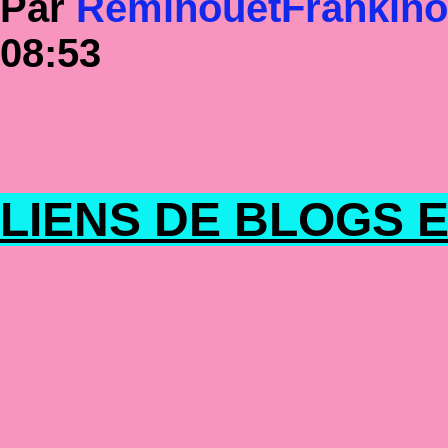
Par
RéminouetFrankin
08:53
LIENS DE BLOGS E