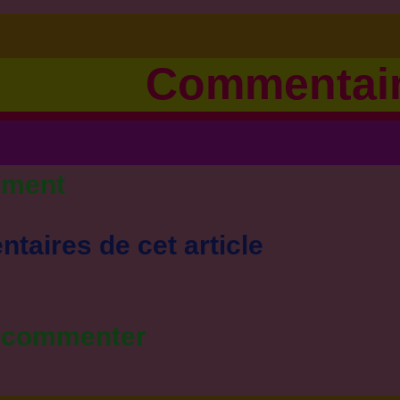
Commentai
oment
taires de cet article
r commenter