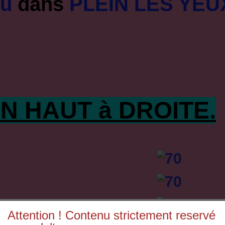
ou
dans
PLEIN LES YEU
N HAUT à DROITE.
Attention ! Contenu strictement reservé