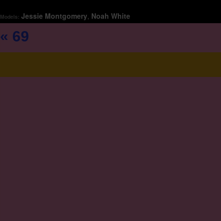
Jessie Montgomery
,
Noah White
Models:
« 69