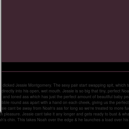
g dicked Jessie Montgomery. The sexy pair start swapping spit, which 
rectly into his open, wet mouth. Jessie is so big that tiny, perfect Noah
ight and toned ass which has just the perfect amount of beautiful baby p
s bubble round ass apart with a hand on each cheek, giving us the perfec
essie cant be away from Noah's ass for long so we're treated to more fu
h pleasure. Jessie cant take it any longer and gets ready to bust & wha
ah's chin. This takes Noah over the edge & he launches a load over hi