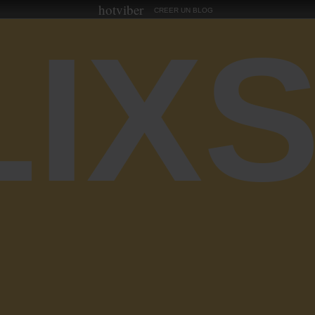
hotviber
CREER UN BLOG
LIX