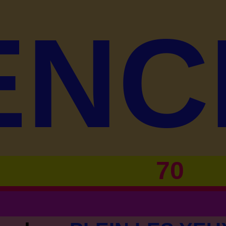
ENC
70