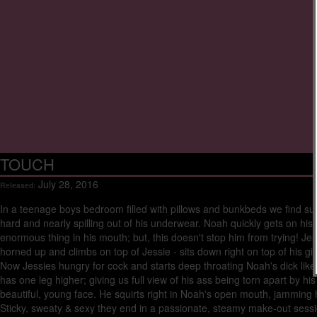
TOUCH
July 28, 2016
Released:
In a teenage boys bedroom filled with pillows and bunkbeds we find su
hard and nearly spilling out of his underwear. Noah quickly gets on his k
enormous thing in his mouth; but, this doesn't stop him from trying! Jes
horned up and climbs on top of Jessie - sits down right on top of his g
Now Jessies hungry for cock and starts deep throating Noah's dick like
has one leg higher; giving us full view of his ass being torn apart by
beautiful, young face. He squirts right in Noah's open mouth, jammin
Sticky, sweaty & sexy they end in a passionate, steamy make-out sessi