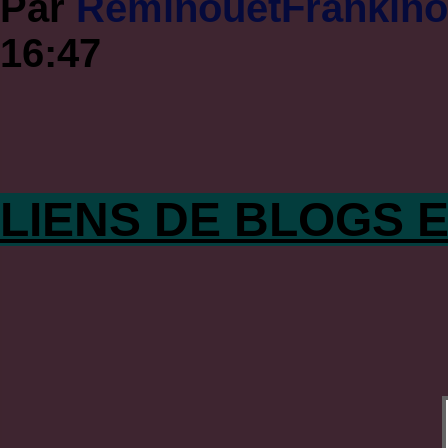
Par
RéminouetFrankin
16:47
LIENS DE BLOGS E