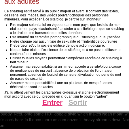
aux adultes
Ce site/blog est réservé à un public majeur et averti. Il contient des textes,
des liens, des images, des vidéos pouvant choquer des personnes
mineures. Pour accéder à ce site/blog, je certifie sur l'honneur :
Etre majeur selon la loi en vigueur dans mon pays, que les lois de mon
état ou mon pays m'autorisent à accéder à ce site/blog et que ce site/blog
a le droit de me transmettre de telles données.
Etre informé du caractère pornographique du site/blog auquel j'accède.
N'être choqué par aucun type de sexualité et m'interdit de poursuivre
l'hébergeur et/ou la société éditrice de toute action judiciaire.
Ne pas faire état de l'existence de ce site/blog et à ne pas en diffuser le
contenu à des mineurs.
Utiliser tous les moyens permettant d'empêcher l'accès de ce site/blog à
tout mineur.
Assumer ma responsabilité, si un mineur accède à ce site/blog à cause
de négligences de ma part : absence de protection de l'ordinateur
personnel, absence de logiciel de censure, divulgation ou perte du mot
de passe de sécurité.
Assumer ma responsabilité si une ou plusieurs de mes présentes
per twink, all american blonde, blue eyed Noah White and gorgeous, bi
déclarations sont inexactes.
nees, pulls the underwear down letting Jessie's dick come flopping out di
J'ai lu attentivement les paragraphes ci-dessus et signe électroniquement
sie returns the favor by diving face first into Noah's perfectly round, t
mon accord avec ce qui précède en cliquant sur le bouton "Entrer".
Entrer
Sortir
igantic cock, taking it all, slowly and balls deep. Jessie spreads Noah'
 a champ as his blonde skater boy hair dangles in his beautiful face. J
 his buddy. Next, onto some HOT doggie style which makes Noah moan wit
g his cock back in it once more as cum oozes in heavy streams down No
on.