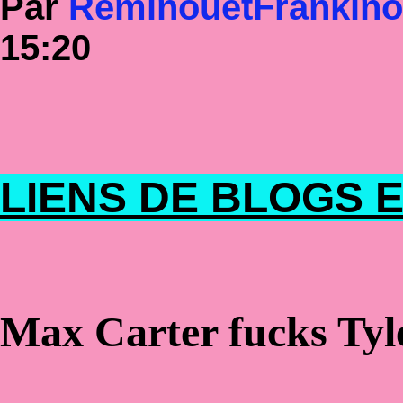
Par
RéminouetFrankin
15:20
LIENS DE BLOGS E
Max Carter fucks Tyler