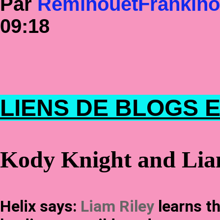
Par
RéminouetFrankin
09:18
LIENS DE BLOGS E
Kody Knight and Lia
Helix says:
Liam Riley
learns t