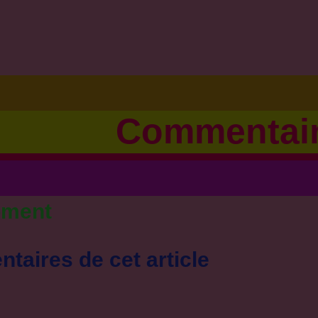
Commentai
oment
taires de cet article