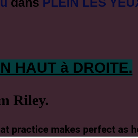
ou
dans
PLEIN LES YEU
N HAUT à DROITE.
m Riley.
hat practice makes perfect as 