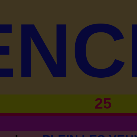
ENC
25