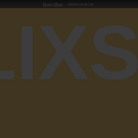
hotviber
CREER UN BLOG
LIX