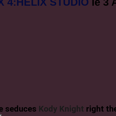
X 4:HELIX STUDIO
le 3 
he seduces
Kody Knight
right th