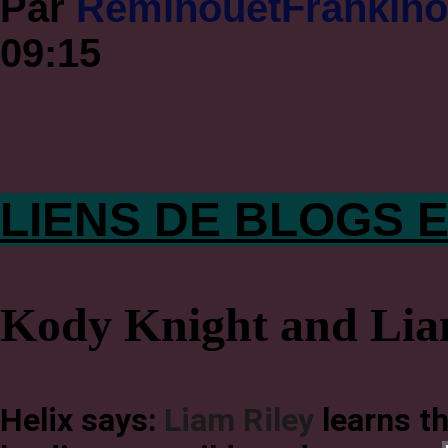
Par
RéminouetFrankin
09:15
LIENS DE BLOGS E
Kody Knight and Lia
Helix says:
Liam Riley
learns t