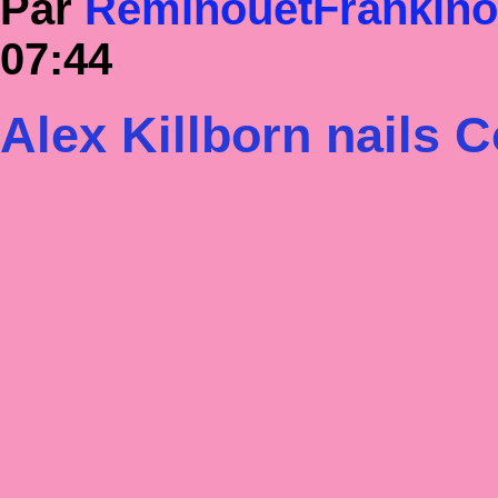
Par
RéminouetFrankin
07:44
Alex Killborn nails 